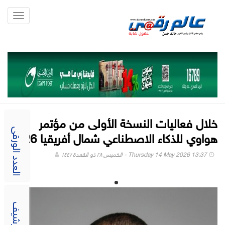
Toggle
gation
خلال فعاليات النسخة الأولى من مؤتمر
هواوي للذكاء الاصطناعي شمال أفريقيا 2026
العدد الورقى
Thursday 14 May 2026 13:37 - الخميس ٢٨ ذو القعدة ١٤٤٧
الارشيف