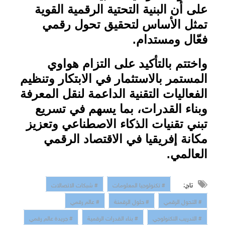
على أن البنية التحتية الرقمية القوية
تمثل الأساس لتحقيق تحول رقمي
فعّال ومستدام
.
واختتم بالتأكيد على التزام هواوي
المستمر بالاستثمار في الابتكار وتنظيم
الفعاليات التقنية الداعمة لنقل المعرفة
وبناء القدرات، بما يسهم في تسريع
تبني تقنيات الذكاء الاصطناعي وتعزيز
مكانة إفريقيا في الاقتصاد الرقمي
العالمي
.
تاج:
# تكنولوجيا المعلومات
# شبكات الاتصالات
# التحول الرقمي
# حلول الرقمنة
# عالم رقمي
# التدريب التكنولوجي
# بناء القدرات الرقمية
# جريدة عالم رقمي