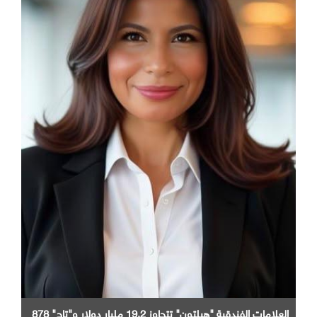
العلامات الفندقية "هيلتون" تتجاوز 19.2 مليار دولار و"تاج" 878