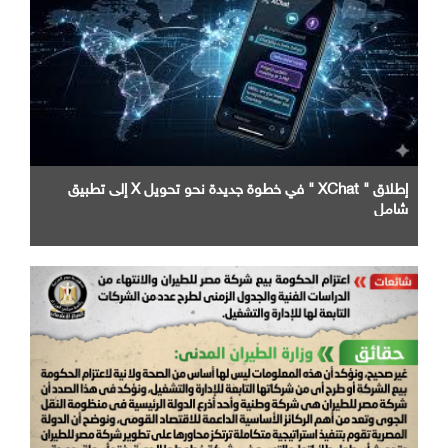
إطلاق " XChat " في خطوة جديدة نحو تحويل X إلى تطبيق
شامل