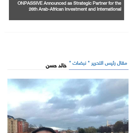
ONPASSIVE Announced as Strategic Partner for the
26th Arab-African Investment and International
Cooperation Exhibition and Conference
مقال رئيس التحرير " نبضات "
خالد حسن