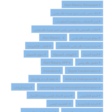
# Alam Rakamy Newspaper
# خالد حسن رئيس تحرير جريدة عالم رقمي
# وزير الاتصالات وتكنولوجيا المعلومات
# الكاتب الصحفي خالد حسن رئيس تحرير جريدة عالم رقمي
# موقع جريدة عالم رقمي
# Alam Rakamy
# مبادرة جريدة عالم رقمي بالجامعات
# الالعاب الالكترونية
# البنية التحتية
# الهواتف المحمولة
# سوق الكمبيوتر
# تطبيق عالم رقمي
# Alam Rakamy APP
# innovation
# Digital Transformation
# Artificial Intelligence (AI)
# ثقافة الابداع والابتكار
# technology and communication Information
# حماية البيانات
# الدفع الالكتروني
# تحفيز الابتكار الرقمي وريادة الأعمال
# التجارة الإلكترونية
# الاقتصاد الرقمي
# خصوصية مستخدمى الانترنت
# شبكات التواصل الاجتماعي