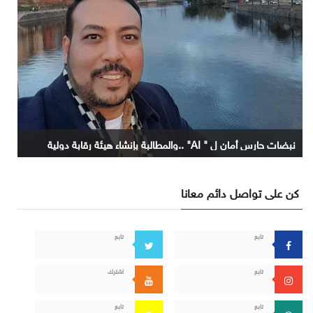
نبضات حارس أمان ل " AI" ..والمطالبة بإنشاء هيئة رقابة دولية
كن على تواصل دائم معانا
تابع
تابع
تابع
اشترك
تابع
تابع