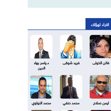
اقراء لهؤلاء
فاتن الخولى
فريد شوقى
د.ياسر بهاء
الدين
ايمن صلاح
محمد حنفي
محمد النواوي