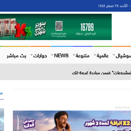
وشيال
عالمية
متنوعة
NEWS
حوارات
بث مباشر
 المشروعات" ضمن مبادرة قدوة-تك
مق
مساحة إعلانية