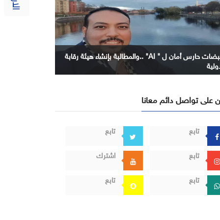
نبضات حارس أمان ل " AI" ..والمطالبة بإنشاء هيئة رقابة
ولية
 على تواصل دائم معانا
تابع
تابع
تابع
اشترك
تابع
تابع