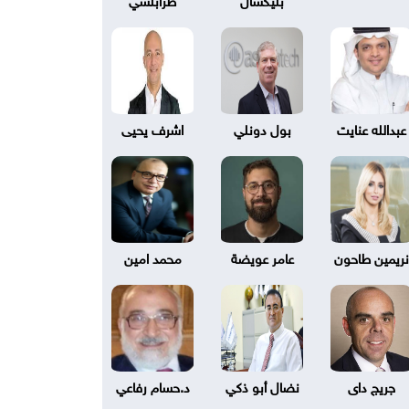
عبدالله عنايت
بول دونلي
اشرف يحيى
نريمين طاحون
عامر عويضة
محمد امين
جريج داى
نضال أبو ذكي
د.حسام رفاعي