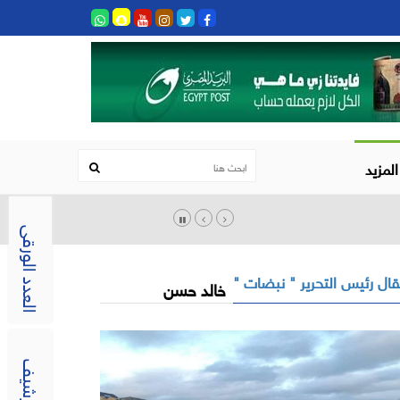
المزيد
العدد الورقى
ال رئيس التحرير " نبضات "
خالد حسن
الارشيف