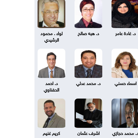
د. غادة عامر
د. هبه صالح
لواء . محمود
الرشيدي
اسماء حسني
د. محمد عدلي
د. احمد
الحفناوي
. محمد حجازي
اشرف عثمان
كريم غنيم