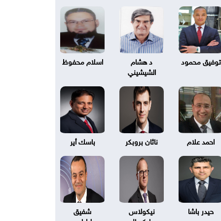
توفيق محمود
د هشام
اسلام محفوظ
الشيشيني
احمد علام
ناثان بروبكر
باسك أير
حيدر باشا
نيكولاس
شفيق
بليكسال
طرابلسي