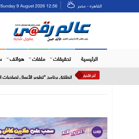
القاهره - مصر
Sunday 9 August 2026 12:56 - الأحد ٢٥ صفر ١٤٤٨
الرئيسية
تحقيقات
ملفات
هواتف
س
أخر الأخبار
انطلاق برنامج "تطوير الأعمال لصاحبات