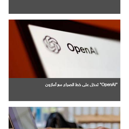
"OpenAI" تدخل علي خط الصراع مع أمازون