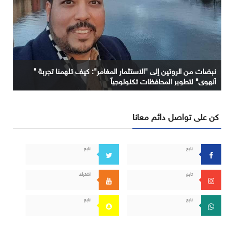
نبضات من الروتين إلى "الاستثمار المغامر": كيف تلهمنا تجربة "
آنهوي" لتطوير المحافظات تكنولوجياً
كن على تواصل دائم معانا
تابع
تابع
تابع
اشترك
تابع
تابع