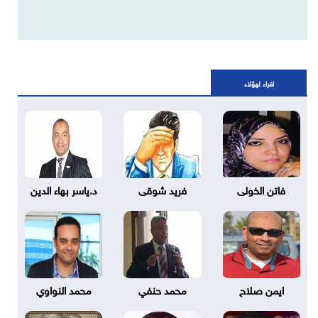
اقراء لهؤلاء
فاتن الخولى
فريد شوقى
د.ياسر بهاء الدين
ايمن صلاح
محمد حنفي
محمد النواوي