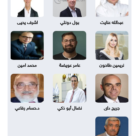
عبدالله عنايت
بول دونلي
اشرف يحيى
نريمين طاحون
عامر عويضة
محمد امين
جريج داى
نضال أبو ذكي
د.حسام رفاعي