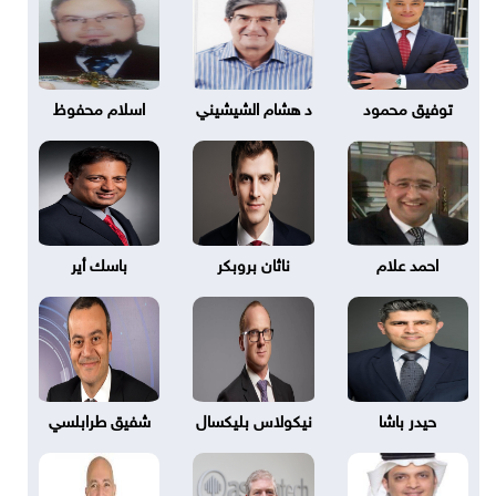
توفيق محمود
د هشام الشيشيني
اسلام محفوظ
احمد علام
ناثان بروبكر
باسك أير
حيدر باشا
نيكولاس بليكسال
شفيق طرابلسي