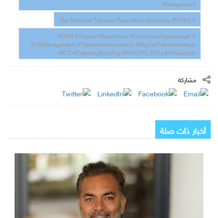
Management
# The National Telecom Regulatory Authority (NTRA)
# #NTRA #TelecomRegulation #CustomerExperience
#CXManagement #Telecommunications #DigitalTransformation
#ICT #CapacityBuilding #EGATRC #ITU #AfricaTech
مشاركة
أخبار ذات صلة