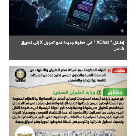
إطلاق " XChat " في خطوة جديدة نحو تحويل X إلى تطبيق
شامل