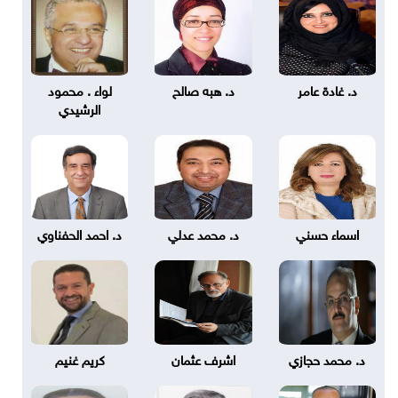
د. غادة عامر
د. هبه صالح
لواء . محمود
الرشيدي
اسماء حسني
د. محمد عدلي
د. احمد الحفناوي
د. محمد حجازي
اشرف عثمان
كريم غنيم