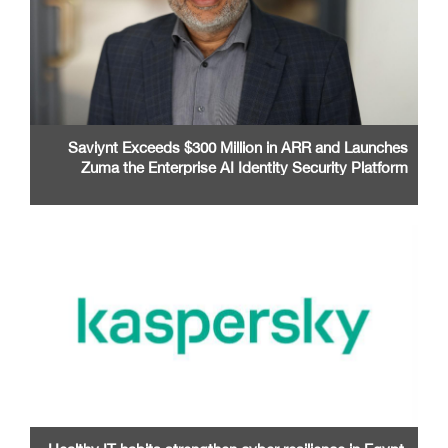
Saviynt Exceeds $300 Million in ARR and Launches
Zuma the Enterprise AI Identity Security Platform
Healthy IT habits strengthen cyber resilience in Egypt,