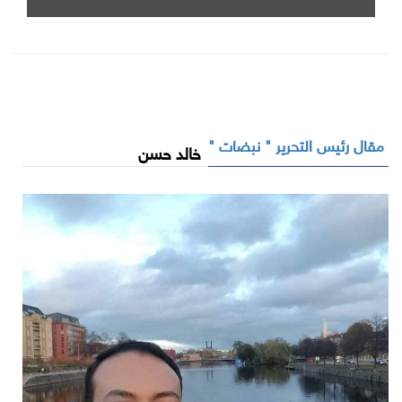
مقال رئيس التحرير " نبضات "
خالد حسن