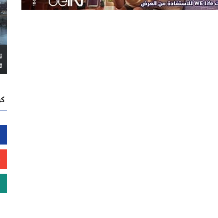
ن
ت
كن