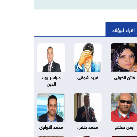
اقراء لهؤلاء
فاتن الخولى
فريد شوقى
د.ياسر بهاء
الدين
ايمن صلاح
محمد حنفي
محمد النواوي