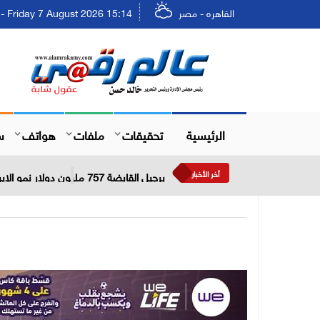
القاهره - مصر
Friday 7 August 2026 15:14 - الجمعة ٢٣ صفر ١٤٤٨
الرئيسية
تحقيقات
ملفات
هواتف
س
أخر الأخبار
برجيل القابضة 757 مليون دولار نمو الإيرادات خلال النصف الأول من عام 2026