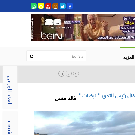
المزيد
العدد الورقى
ال رئيس التحرير " نبضات "
خالد حسن
الارشيف