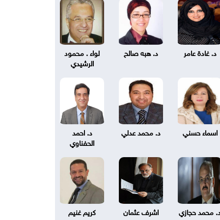
د. غادة عامر
د. هبه صالح
لواء . محمود
الرشيدي
اسماء حسني
د. محمد عدلي
د. احمد
الحفناوي
. محمد حجازي
اشرف عثمان
كريم غنيم