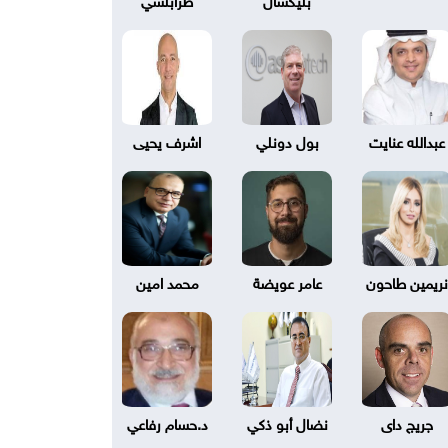
عبدالله عنايت
بول دونلي
اشرف يحيى
نريمين طاحون
عامر عويضة
محمد امين
جريج داى
نضال أبو ذكي
د.حسام رفاعي