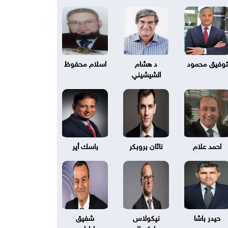
توفيق محمود
د هشام
اسلام محفوظ
الشيشيني
احمد علام
ناثان بروبكر
باسك أير
حيدر باشا
نيكولاس
شفيق
بليكسال
طرابلسي