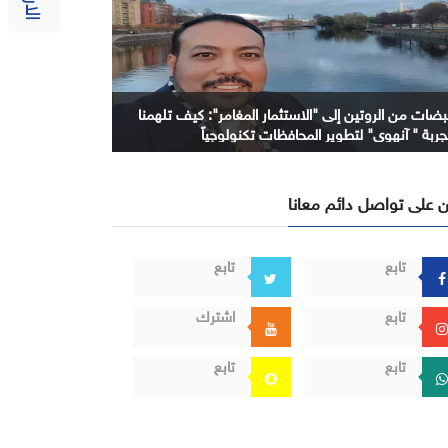
بضات من الروتين إلى "الاستثمار المغامر": كيف تلهمنا
جربة " آنهوي" لتطوير المحافظات تكنولوجياً
 على تواصل دائم معانا
تابع
تابع
تابع
اشترك
تابع
تابع