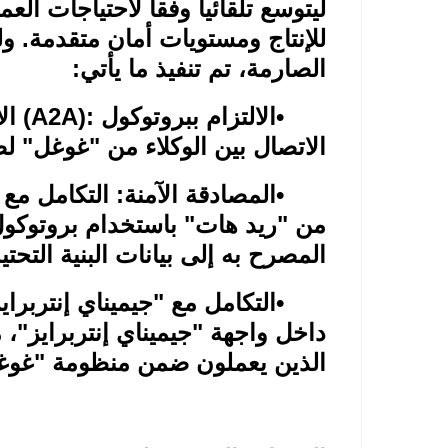
ليتوسع تلقائياً وفقاً لاحتياجات ا
للإنتاج ومستويات أمان متقدمة. ول
الصارمة، تم تنفيذ ما يأتي
:
•
الالتزام ببروتوكول
(A2A):
ال
الاتصال بين الوكلاء من "غوغل" لضم
•
المصادقة الآمنة: التكامل مع
من "ريد هات" باستخدام بروتوكو
المصرح به إلى بيانات البنية التحت
•
التكامل مع "جيميناي إنتربرا
داخل واجهة "جيميناي إنتربرايز"،
الذين يعملون ضمن منظومة "غوغل