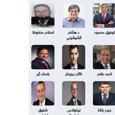
توفيق محمود
د هشام
اسلام محفوظ
الشيشيني
احمد علام
ناثان بروبكر
باسك أير
حيدر باشا
نيكولاس
شفيق
بليكسال
طرابلسي