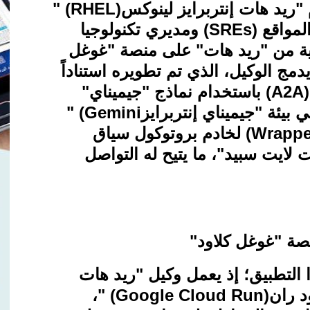
ريد هات إنتربرايز لينوكس
" (RHEL)
مواقع
(SREs)
ومديري تكنولوجيا
حتية من "ريد هات" على منصة "غوغل
يدمج الوكيل، الذي تم تطويره استناداً
(A2A
باستخدام نماذج "جيميناي
"
بيئة "جيميناي إنتربرايز
" (Gemini
(Wrappe
لخادم بروتوكول سياق
 لايت سبيد"، ما يتيح له التواصل
صة "غوغل كلاود
"
 التطبيق؛ إذ يعمل وكيل "ريد هات
د ران
" (Google Cloud Run)
،