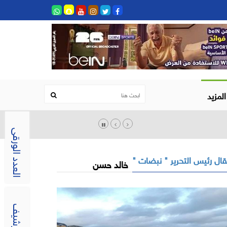
المزيد
العدد الورقى
ال رئيس التحرير " نبضات "
خالد حسن
الارشيف