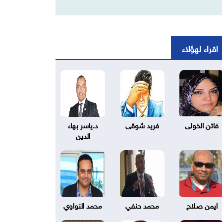
اقراء لهؤلاء
فاتن الخولى
فريد شوقى
د.ياسر بهاء
الدين
ايمن صلاح
محمد حنفي
محمد النواوي