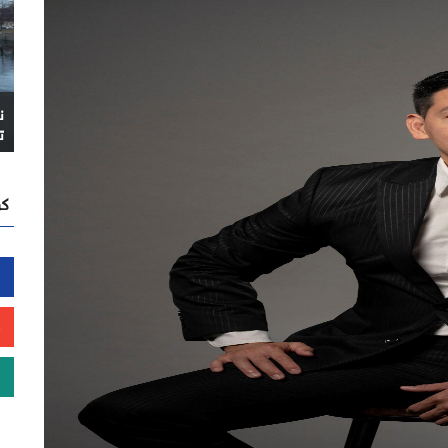
ن
ت
كن