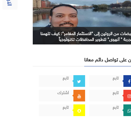
بضات من الروتين إلى "الاستثمار المغامر": كيف تلهمنا
جربة " آنهوي" لتطوير المحافظات تكنولوجياً
 على تواصل دائم معانا
تابع
تابع
تابع
اشترك
تابع
تابع