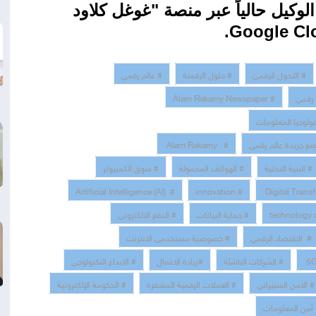
لوكيل حالياً عبر منصة "غوغل كلاود
.
Google Cl
# التحول الرقمي
# حلول الرقمنة
# عالم رقمي
 رقمي
# Alam Rakamy Newspaper
نولوجيا المعلومات
قع جريدة عالم رقمي
# Alam Rakamy
# البنية التحتية
# الهواتف المحمولة
# سوق الكمبيوتر
# Artificial Intelligence (AI)
# innovation
# حماية البيانات
# الدفع الالكتروني
# الاقتصاد الرقمي
# خصوصية مستخدمى الانترنت
# الشركات الناشئة
#ريادة الاعمال
# الابداع التكنولوجي
# الامن السبيراني
# العملات الرقمية المشفرة
# الحكومة الإلكترونية
أمن المعلومات