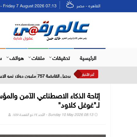
القاهره - مصر
Friday 7 August 2026 07:13 - الجمعة ٢٣ صفر ١٤٤٨
الرئيسية
تحقيقات
ملفات
هواتف
س
أخر الأخبار
برجيل القابضة 757 مليون دولار نمو الإيرادات خلال النصف الأول من عام 2026
إتاحة الذكاء الاصطناعي الآمن والم
لـ"غوغل كلاود"
Sunday 10 May 2026 08:13 - الأحد ٢٤ ذو القعدة ١٤٤٧