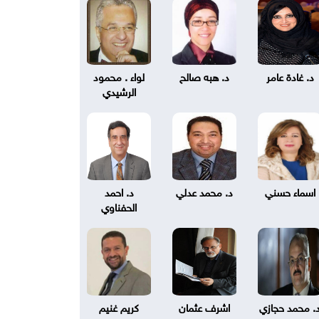
د. غادة عامر
د. هبه صالح
لواء . محمود
الرشيدي
اسماء حسني
د. محمد عدلي
د. احمد
الحفناوي
. محمد حجازي
اشرف عثمان
كريم غنيم