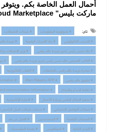
أحمال العمل
الخاصة بكم. ويتوفر ا
ماركت بليس"
oud Marketplace
تاج:
# تكنولوجيا المعلومات
# شبكات الاتصالات
# التدريب التكنولوجي
# بناء القدرات الرقمية
# جريدة عالم
# خالد حسن رئيس تحرير جريدة عالم رقمي
# وزير الاتصالات وتك
# الكاتب الصحفي خالد حسن رئيس تحرير جريدة عالم رقمي
# مو
# مبادرة جريدة عالم رقمي بالجامعات
# الالعاب الالكترونية
# تطبيق عالم رقمي
# Alam Rakamy APP
# Digital Transformation
# ثقافة الابداع والابتكار
# technology and communication Information
# تحفيز الابتكار الرقمي وريادة الأعمال
# التجارة الإلكترونية
# شبكات التواصل الاجتماعي
# خدمات شبكات الجيل الخامس 5G
# المنصات الرقمية
# المستخدمين
# العمل عن بعد
# المدن الذكية
# الميتافيرس
# رقمنة المؤسسات
# 