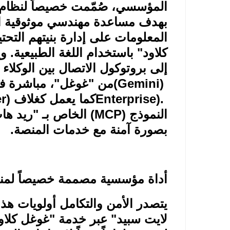
المؤسسي، صُمّمت خصيصاً لنظام "
بهدف مساعدة مهندسي موثوقية ال
المعلومات على إدارة بنيتهم الت
كلاود" باستخدام اللغة الطبيعية. و
إلى بروتوكول الاتصال بين الوكلاء
)
(Gemini)
من "غوغل"، مباشرة في 
Enterprise).
كما يعمل كغلاف
r)
النموذج
(MCP)
الخاص بـ "ريد هات
بصورة آمنة مع خدمات المنصة
.
أداة مؤسسية مصممة خصيصاً لمن
يتصدر الأمن والتكامل أولويات هذا
لايت سبيد" عبر خدمة "غوغل كلاو