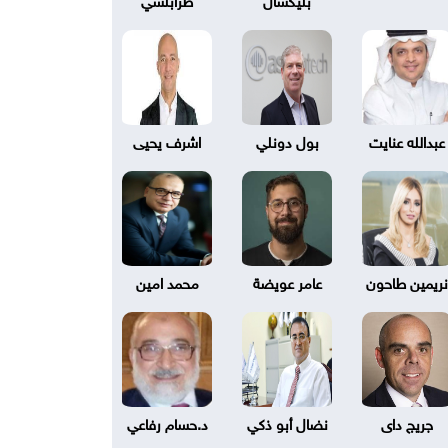
عبدالله عنايت
بول دونلي
اشرف يحيى
نريمين طاحون
عامر عويضة
محمد امين
جريج داى
نضال أبو ذكي
د.حسام رفاعي