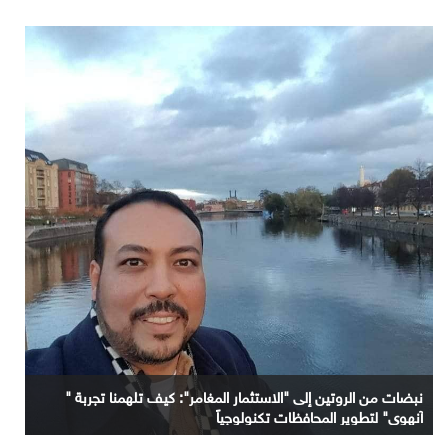
نبضات من الروتين إلى "الاستثمار المغامر": كيف تلهمنا تجربة "
آنهوي" لتطوير المحافظات تكنولوجياً