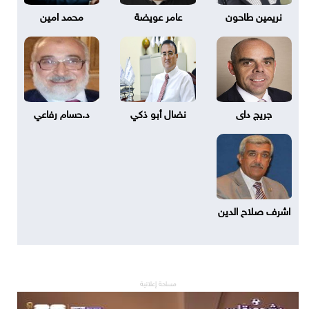
نريمين طاحون
عامر عويضة
محمد امين
جريج داى
نضال أبو ذكي
د.حسام رفاعي
اشرف صلاح الدين
مساحة إعلانية