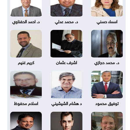
اسماء حسني
د. محمد عدلي
د. احمد الحفناوي
د. محمد حجازي
اشرف عثمان
كريم غنيم
توفيق محمود
د هشام الشيشيني
اسلام محفوظ