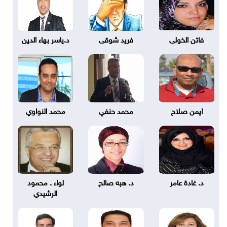
فاتن الخولى
فريد شوقى
د.ياسر بهاء الدين
ايمن صلاح
محمد حنفي
محمد النواوي
د. غادة عامر
د. هبه صالح
لواء . محمود
الرشيدي