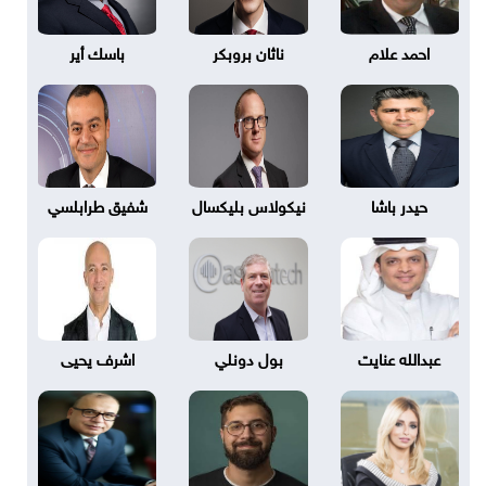
احمد علام
ناثان بروبكر
باسك أير
حيدر باشا
نيكولاس بليكسال
شفيق طرابلسي
عبدالله عنايت
بول دونلي
اشرف يحيى