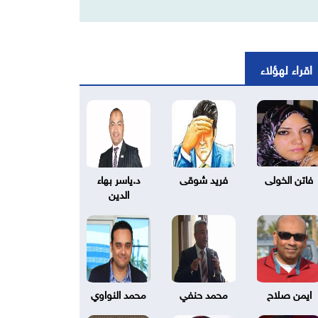
اقراء لهؤلاء
فاتن الخولى
فريد شوقى
د.ياسر بهاء
الدين
ايمن صلاح
محمد حنفي
محمد النواوي