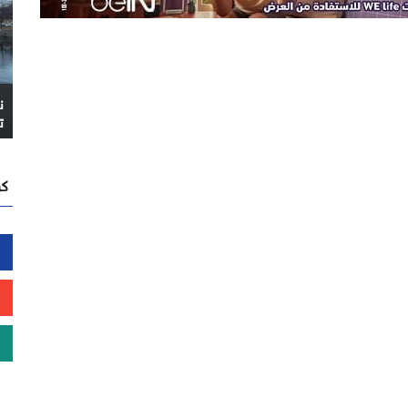
ن
ت
كن