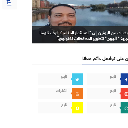
بضات من الروتين إلى "الاستثمار المغامر": كيف تلهمنا
جربة " آنهوي" لتطوير المحافظات تكنولوجياً
 على تواصل دائم معانا
تابع
تابع
تابع
اشترك
تابع
تابع