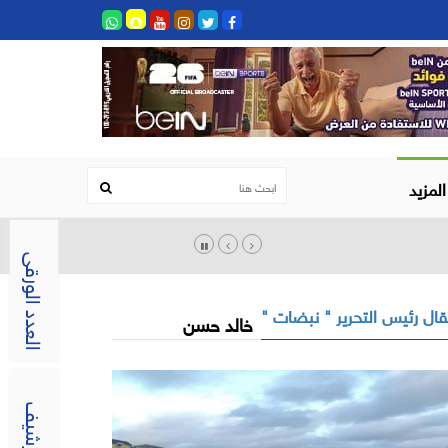
المزيد
العدد الورقى
ال رئيس التحرير " نبضات "
خالد حسن
الارشيف