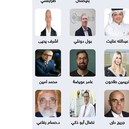
عبدالله عنايت
بول دونلي
اشرف يحيى
نريمين طاحون
عامر عويضة
محمد امين
جريج داى
نضال أبو ذكي
د.حسام رفاعي