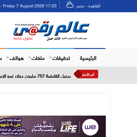
القاهره - مصر
Friday 7 August 2026 17:03 - الجمعة ٢٣ صفر ١٤٤٨
الرئيسية
تحقيقات
ملفات
هواتف
س
أخر الأخبار
برجيل القابضة 757 مليون دولار نمو الإيرادات خلال النصف الأول من عام 2026