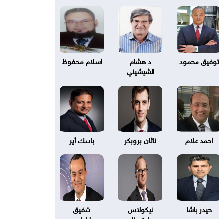
توفيق محمود
د هشام
اسلام محفوظ
الشيشيني
احمد علام
ناثان بروبكر
باسك أير
حيدر باشا
نيكولاس
شفيق
بليكسال
طرابلسي