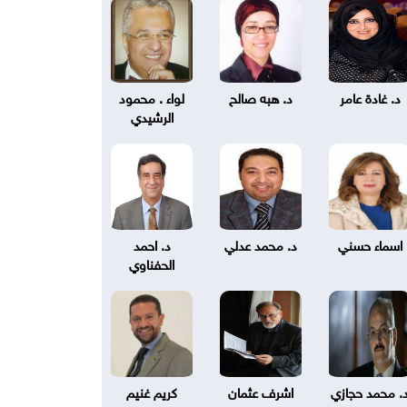
د. غادة عامر
د. هبه صالح
لواء . محمود
الرشيدي
اسماء حسني
د. محمد عدلي
د. احمد
الحفناوي
. محمد حجازي
اشرف عثمان
كريم غنيم