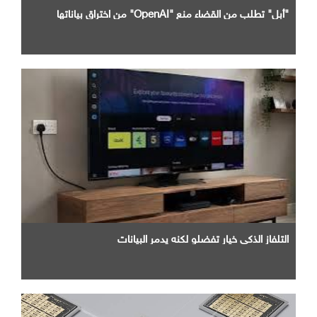
"أبل" تطلب من القضاء منع "OpenAI" من اختراق بياناتها
التلفاز الذكي خيار تفضلو لكنه يدمر البيانات