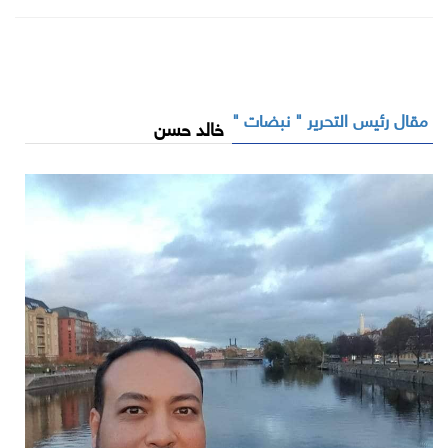
مقال رئيس التحرير " نبضات "
خالد حسن