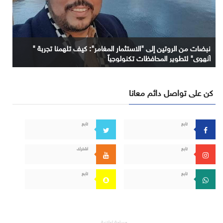
نبضات من الروتين إلى "الاستثمار المغامر": كيف تلهمنا تجربة "
آنهوي" لتطوير المحافظات تكنولوجياً
كن على تواصل دائم معانا
تابع
تابع
تابع
اشترك
تابع
تابع
مساحة إعلانية