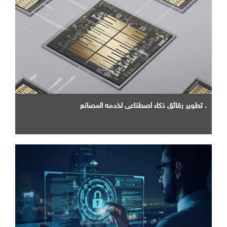
. تطوير رقائق ذكاء اصطناعي لخدمه المصانع