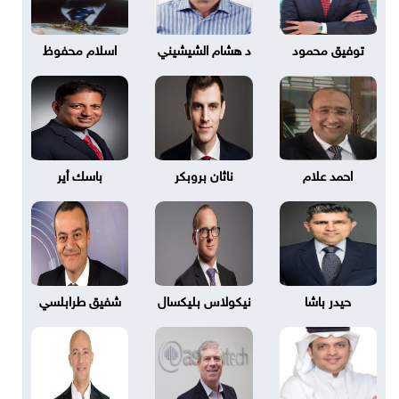
توفيق محمود
د هشام الشيشيني
اسلام محفوظ
احمد علام
ناثان بروبكر
باسك أير
حيدر باشا
نيكولاس بليكسال
شفيق طرابلسي