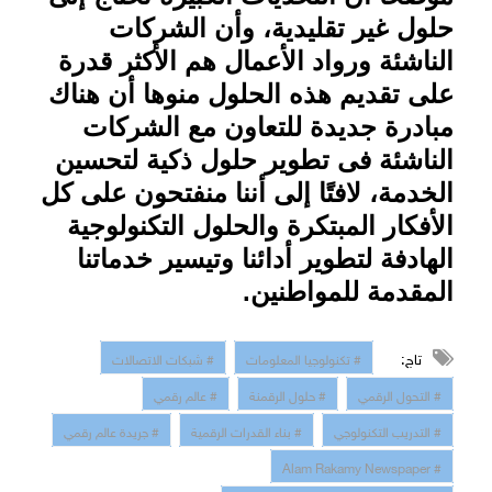
حلول غير تقليدية، وأن الشركات
الناشئة ورواد الأعمال هم الأكثر قدرة
على تقديم هذه الحلول منوها أن هناك
مبادرة جديدة للتعاون مع الشركات
الناشئة فى تطوير حلول ذكية لتحسين
الخدمة، لافتًا إلى أننا منفتحون على كل
الأفكار المبتكرة والحلول التكنولوجية
الهادفة لتطوير أدائنا وتيسير خدماتنا
المقدمة للمواطنين
.
تاج:
# تكنولوجيا المعلومات
# شبكات الاتصالات
# التحول الرقمي
# حلول الرقمنة
# عالم رقمي
# التدريب التكنولوجي
# بناء القدرات الرقمية
# جريدة عالم رقمي
# Alam Rakamy Newspaper