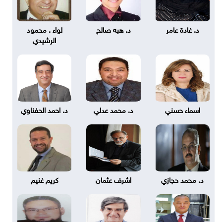
د. غادة عامر
د. هبه صالح
لواء . محمود
الرشيدي
اسماء حسني
د. محمد عدلي
د. احمد الحفناوي
د. محمد حجازي
اشرف عثمان
كريم غنيم