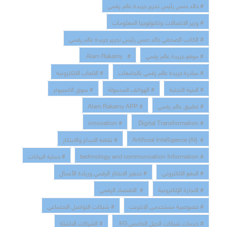
# خالد حسن رئيس تحرير جريدة عالم رقمي
# وزير الاتصالات وتكنولوجيا المعلومات
# الكاتب الصحفي خالد حسن رئيس تحرير جريدة عالم رقمي
# موقع جريدة عالم رقمي
# Alam Rakamy
# مبادرة جريدة عالم رقمي بالجامعات
# الالعاب الالكترونية
# البنية التحتية
# الهواتف المحمولة
# سوق الكمبيوتر
# تطبيق عالم رقمي
# Alam Rakamy APP
# innovation
# Digital Transformation
# Artificial Intelligence (AI)
# ثقافة الابداع والابتكار
# technology and communication Information
# حماية البيانات
# الدفع الالكتروني
# تحفيز الابتكار الرقمي وريادة الأعمال
# التجارة الإلكترونية
# الاقتصاد الرقمي
# خصوصية مستخدمى الانترنت
# شبكات التواصل الاجتماعي
# خدمات شبكات الجيل الخامس 5G
# الشركات الناشئة