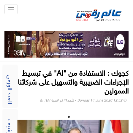
Toggle
gation
كجوك : الاستفادة من "AI" في تبسيط
الإجراءات الضريبية والتسهيل على شركائنا
العدد الورقى
الممولين
Sunday 14 June 2026 12:52 - الأحد ٢٩ ذو الحجة ١٤٤٧
الارشيف