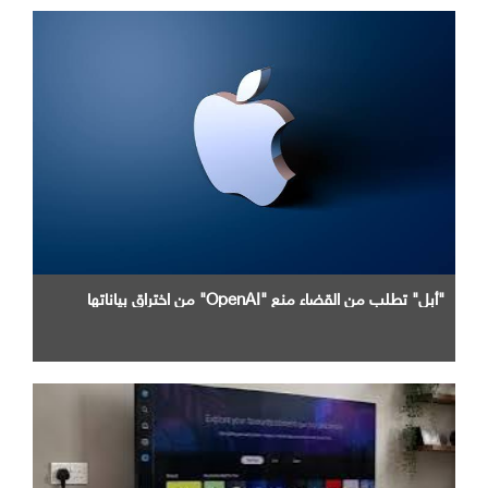
"أبل" تطلب من القضاء منع "OpenAI" من اختراق بياناتها