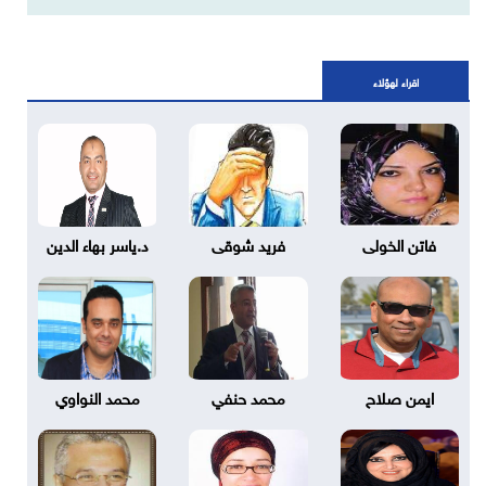
اقراء لهؤلاء
فاتن الخولى
فريد شوقى
د.ياسر بهاء الدين
ايمن صلاح
محمد حنفي
محمد النواوي