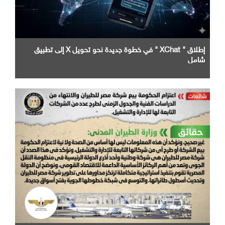
إطلاق " XChat " في خطوة جديدة نحو تحويل X إلى تطبيق
شامل