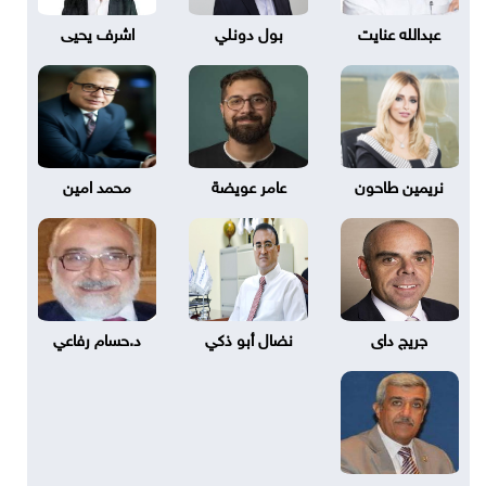
عبدالله عنايت
بول دونلي
اشرف يحيى
نريمين طاحون
عامر عويضة
محمد امين
جريج داى
نضال أبو ذكي
د.حسام رفاعي