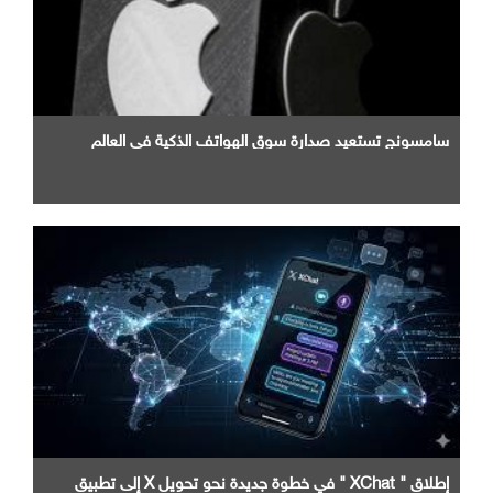
سامسونج تستعيد صدارة سوق الهواتف الذكية في العالم
إطلاق " XChat " في خطوة جديدة نحو تحويل X إلى تطبيق