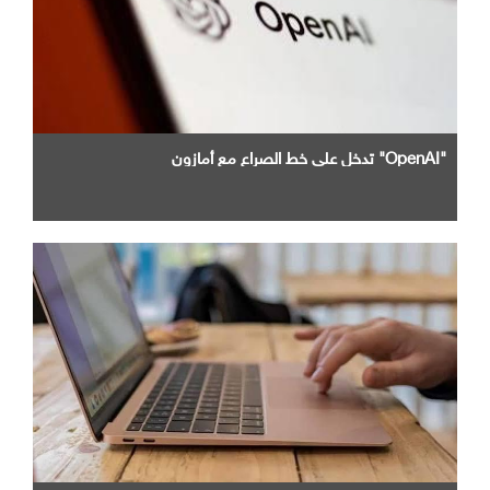
"OpenAI" تدخل علي خط الصراع مع أمازون