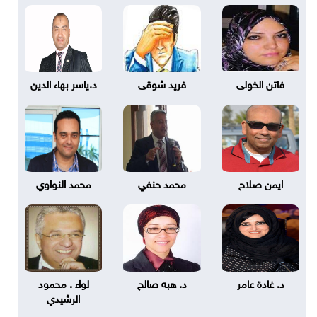
فاتن الخولى
فريد شوقى
د.ياسر بهاء الدين
ايمن صلاح
محمد حنفي
محمد النواوي
د. غادة عامر
د. هبه صالح
لواء . محمود
الرشيدي