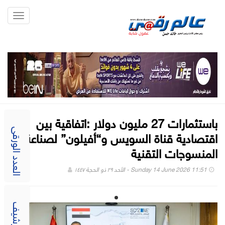
Toggle
gation
باستثمارات 27 مليون دولار :اتفاقية بين
اقتصادية قناة السويس و“أفيلون” لصناعة
العدد الورقى
المنسوجات التقنية
Sunday 14 June 2026 11:51 - الأحد ٢٩ ذو الحجة ١٤٤٧
الارشيف