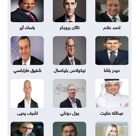
احمد علام
ناثان بروبكر
باسك أير
حيدر باشا
نيكولاس بليكسال
شفيق طرابلسي
عبدالله عنايت
بول دونلي
اشرف يحيى