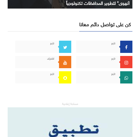
آنهوي" لتطوير المحافظات تكنولوجياً
كن على تواصل دائم معانا
تابع
تابع
تابع
اشترك
تابع
تابع
مساحة إعلانية