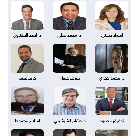
اسماء حسني
د. محمد عدلي
د. احمد الحفناوي
د. محمد حجازي
اشرف عثمان
كريم غنيم
توفيق محمود
د هشام الشيشيني
اسلام محفوظ