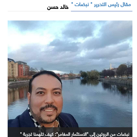
مقال رئيس التحرير " نبضات "
خالد حسن
نبضات من الروتين إلى "الاستثمار المغامر": كيف تلهمنا تجربة "