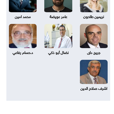
نريمين طاحون
عامر عويضة
محمد امين
جريج داى
نضال أبو ذكي
د.حسام رفاعي
اشرف صلاح الدين