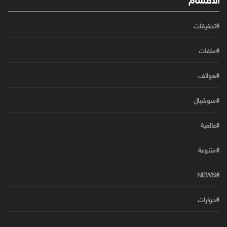
#تحقيقات
#ملفات
#هواتف
#سوشيال
#عالمية
#متنوعة
#NEWS
#حوارات