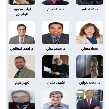
د. غادة عامر
د. هبه صالح
لواء . محمود
الرشيدي
اسماء حسني
د. محمد عدلي
د. احمد الحفناوي
د. محمد حجازي
اشرف عثمان
كريم غنيم