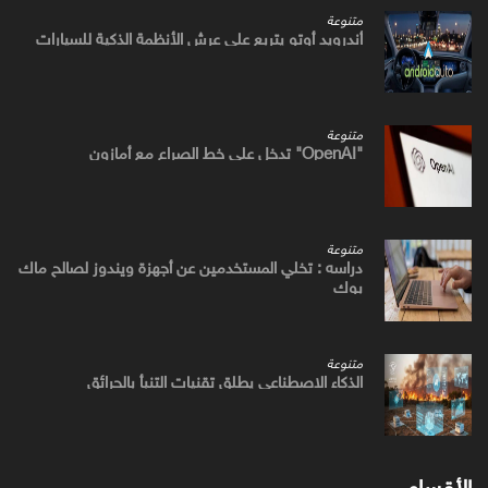
متنوعة
أندرويد أوتو يتربع علي عرش الأنظمة الذكية للسيارات
متنوعة
"OpenAI" تدخل علي خط الصراع مع أمازون
متنوعة
دراسه : تخلي المستخدمين عن أجهزة ويندوز لصالح ماك
بوك
متنوعة
الذكاء الاصطناعي يطلق تقنيات التنبأ بالحرائق
الأقسام