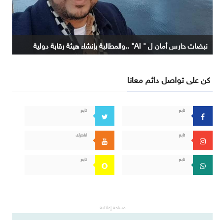
نبضات حارس أمان ل " AI" ..والمطالبة بإنشاء هيئة رقابة دولية
كن على تواصل دائم معانا
تابع
تابع
تابع
اشترك
تابع
تابع
مساحة إعلانية