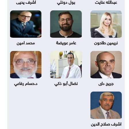
عبدالله عنايت
بول دونلي
اشرف يحيى
نريمين طاحون
عامر عويضة
محمد امين
جريج داى
نضال أبو ذكي
د.حسام رفاعي
اشرف صلاح الدين