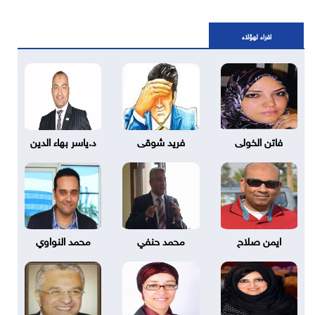
اقراء لهؤلاء
فاتن الخولى
فريد شوقى
د.ياسر بهاء الدين
ايمن صلاح
محمد حنفي
محمد النواوي