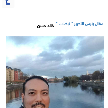
مقال رئيس التحرير " نبضات "
خالد حسن