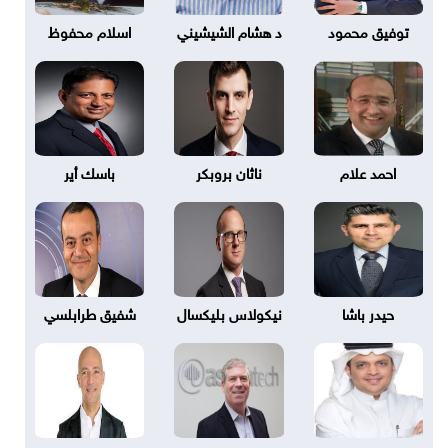
توفيق محمود
د هشام الشيشيني
اسلام محفوظ
احمد علام
ناثان بروبكر
باسك أير
حيدر باشا
نيكولاس بليكسال
شفيق طرابلسي