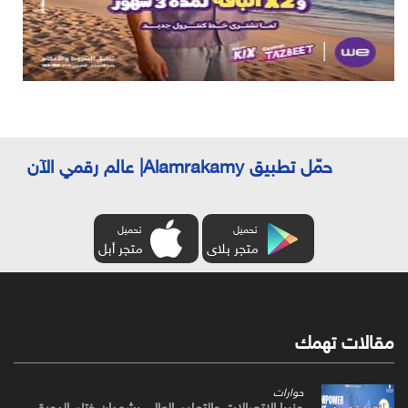
حمّل تطبيق Alamrakamy| عالم رقمي الآن
تحميل
تحميل
متجر بلاى
متجر أبل
مقالات تهمك
حوارات
وزيرا الاتصالات والتعليم العالي يشهدان ختام الدورة