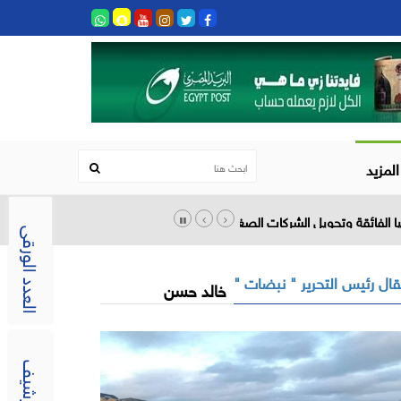
المزيد
العدد الورقى
ال رئيس التحرير " نبضات "
خالد حسن
الارشيف