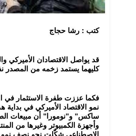
كتب : رشا حجاج
قد يواصل الاقتصادان الأميركي وا
كليهما يستمد زخمه من المصدر ن
فكما عززت طفرة الاستثمار في ال
نمو الاقتصاد الأميركي في بداية ه
ساكس" و"نومورا" أن مبيعات الص
وأجهزة الكمبيوتر وغيرها من المنتجا
الاصطناعي شكّلت نحو نصف نمو صا