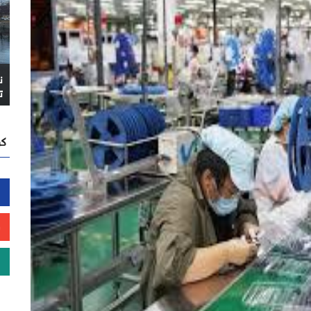
ن
ت
كن