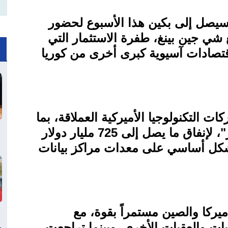
سيصل إلى بكين هذا الأسبوع لحضور
 شي جين بينغ، طفرة الاستثمار التي
قتصادات آسيوية كبرى أخرى من كوريا
 التكنولوجيا الأميركية العملاقة، بما
في ذلك "ألفابت" و"ميتا بلاتفورمز"، لإنفاق ما يصل إلى 725 مليار دولار
بشكل أساسي على معدات مراكز بيانات
ميركا والصين مستمراً بقوة، مع
وبات والعقبات الأخرى. وبينما تراجعت