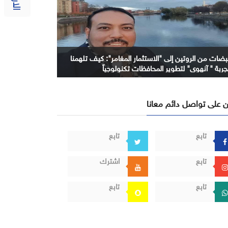
بضات من الروتين إلى "الاستثمار المغامر": كيف تلهمنا
جربة " آنهوي" لتطوير المحافظات تكنولوجياً
 على تواصل دائم معانا
تابع
تابع
تابع
اشترك
تابع
تابع