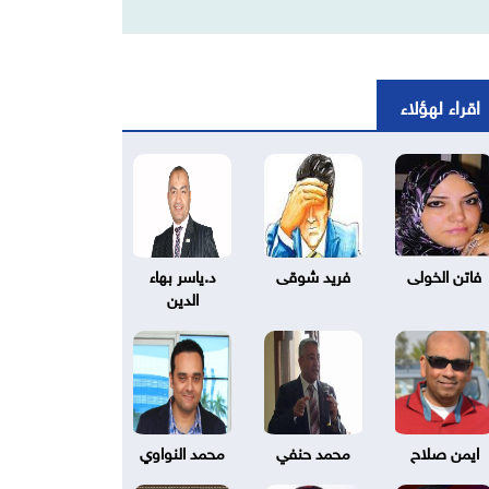
اقراء لهؤلاء
فاتن الخولى
فريد شوقى
د.ياسر بهاء
الدين
ايمن صلاح
محمد حنفي
محمد النواوي