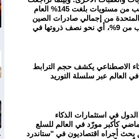
الرسوم الجمركية التي فرضها ترمب من مستويات بلغت 145% العام
لمتحدة من إجمالي صادرات الصين
إلى مستوى تاريخي منخفض يقترب من 9%، أي نحو نصف ذروتها في
ذكاء الاصطناعي يكشف حجم الترابط
في العالم عبر سلسلة التوريد
الدول في استثمارات الذكاء
اضي كأكبر مورّد في العالم للسلع
ق بحث أجراه اقتصاديون في "ستاندرد
د