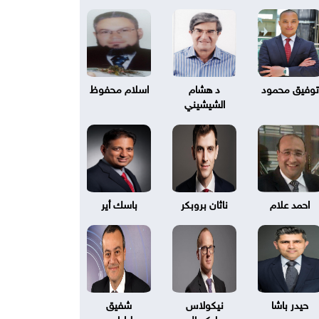
توفيق محمود
د هشام
اسلام محفوظ
الشيشيني
احمد علام
ناثان بروبكر
باسك أير
حيدر باشا
نيكولاس
شفيق
بليكسال
طرابلسي