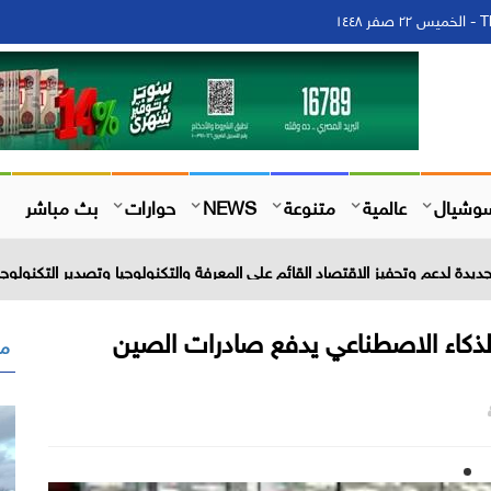
١٤
وشيال
عالمية
متنوعة
NEWS
حوارات
بث مباشر
عة : الذكاء الاصطناعي يدفع صادرات الصين
مق