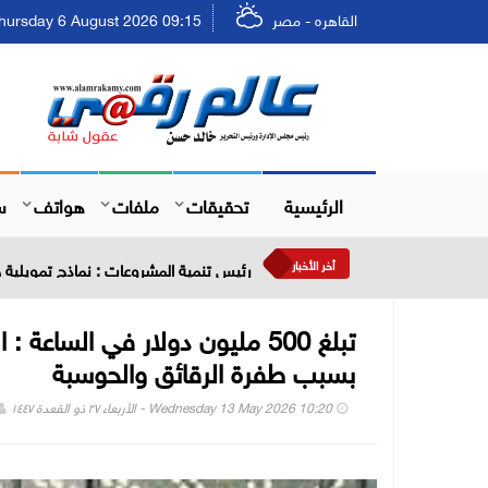
القاهره - مصر
Thursday 6 August 2026 09:15 - الخميس ٢٢ صفر ٤٨
الرئيسية
تحقيقات
ملفات
هواتف
س
أخر الأخبار
المدعومة ب " AI " : سامسونج تطلق أحدث شاشات العرض الذكية في السوق المصري
تبلغ 500 مليون دولار في السا
بسبب طفرة الرقائق والحوسبة
Wednesday 13 May 2026 10:20 - الأربعاء ٢٧ ذو القعدة ١٤٤٧