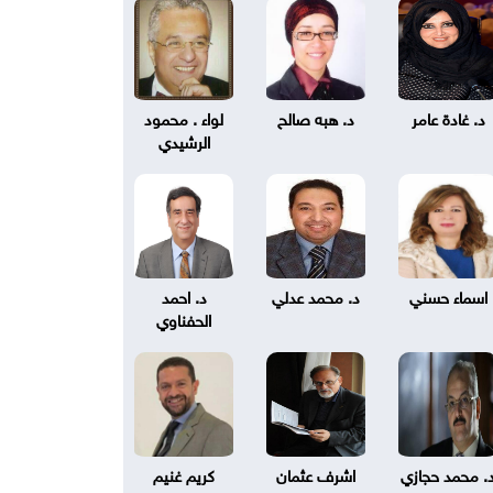
د. غادة عامر
د. هبه صالح
لواء . محمود
الرشيدي
اسماء حسني
د. محمد عدلي
د. احمد
الحفناوي
. محمد حجازي
اشرف عثمان
كريم غنيم