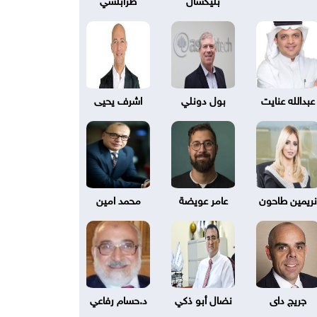
عبدالله عنايت
بول دونلي
اشرف يحيى
نريمين طاحون
عامر عويضة
محمد امين
جريج داى
نضال أبو ذكي
د.حسام رفاعي