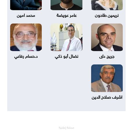
نريمين طاحون
عامر عويضة
محمد امين
جريج داى
نضال أبو ذكي
د.حسام رفاعي
اشرف صلاح الدين
مساحة إعلانية