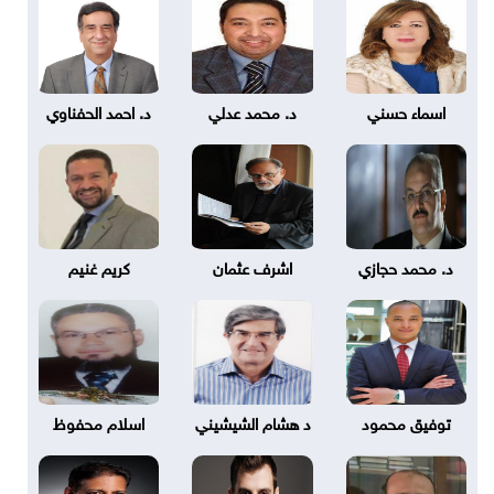
اسماء حسني
د. محمد عدلي
د. احمد الحفناوي
د. محمد حجازي
اشرف عثمان
كريم غنيم
توفيق محمود
د هشام الشيشيني
اسلام محفوظ