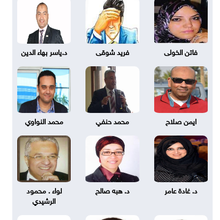
فاتن الخولى
فريد شوقى
د.ياسر بهاء الدين
ايمن صلاح
محمد حنفي
محمد النواوي
د. غادة عامر
د. هبه صالح
لواء . محمود
الرشيدي