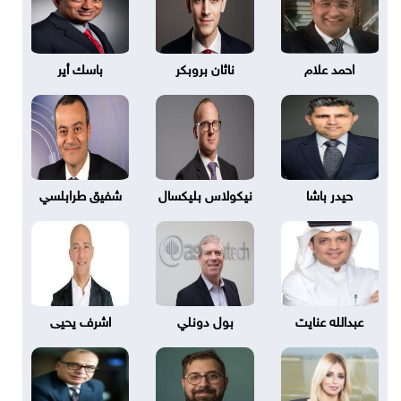
احمد علام
ناثان بروبكر
باسك أير
حيدر باشا
نيكولاس بليكسال
شفيق طرابلسي
عبدالله عنايت
بول دونلي
اشرف يحيى