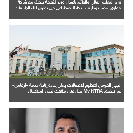
وزير التعليم العالي والقائم بأعمال وزير الثقافة يبحث مع شركة
هواوي مصر توظيف الذكاء الاصطناعي في تطوير أداء الجامعات
وبناء الكوادر الرقمية
الجهاز القومي لتنظيم الاتصالات يعلن إعادة إتاحة خدمة «أرقامي»
عبر تطبيق My NTRA بحل فني مؤقت لحين استكمال
التحديثات