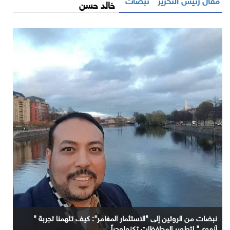
خالد حسن
نبضات من الروتين إلى "الاستثمار المغامر": كيف تلهمنا تجربة "
آنهوي" لتطوير المحافظات تكنولوجياً