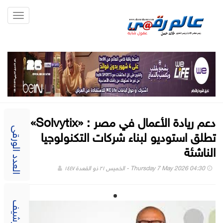
Toggle
gation
دعم ريادة الأعمال في مصر : «Solvytix»
تطلق استوديو لبناء شركات التكنولوجيا
العدد الورقى
الناشئة
Thursday 7 May 2026 04:30 - الخميس ٢١ ذو القعدة ١٤٤٧
الارشيف