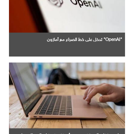
"OpenAI" تدخل علي خط الصراع مع أمازون