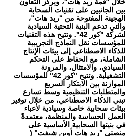
خلال "قمة ريد هات"، ويركز التعاون
بين الجانبين على تقنيات السحابة
الهجينة المفتوحة من "ريد هات"،
والتي تدعم البنية التحتية السيادية
لشركة "كور 42". وتتيح هذه التقنيات
للمؤسسات نقل النماذج التجريبية
للذكاء الاصطناعي إلى بيئات الإنتاج
الشاملة، مع الحفاظ على التحكم
السيادي، والامتثال، والمرونة
التشغيلية. وتتيح "كور 42" للمؤسسات
الموازنة بين الابتكار السريع
والمتطلبات التنظيمية وسط تسارع
تبني الذكاء الاصطناعي، من خلال توفير
بيئات سحابية خاصة وسيادية لأعباء
العمل الحساسة والمنظمة، معتمدةً
في بنيتها السحابية الأساسية على
منصتي "ريد هات أوبن شيفت" (