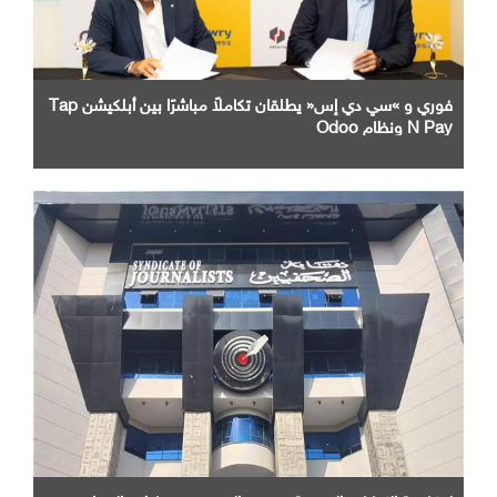
فوري و »سي دي إس« يطلقان تكاملاً مباشرًا بين أبلكيشن Tap
N Pay ونظام Odoo