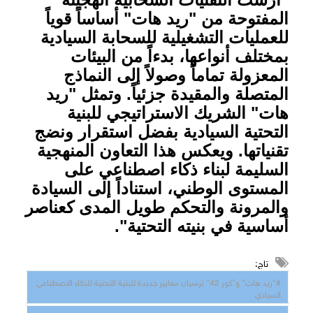
المفتوحة من "ريد هات" أساساً قوياً
للعمليات التشغيلية للسحابة السيادية
بمختلف أنواعها، بدءاً من البيئات
المعزولة تماماً وصولاً إلى النماذج
المتصلة والمقيدة جزئياً. وتمثل "ريد
هات" الشريك الاستراتيجي للبنية
التحتية السيادية بفضل استقرار ونضج
تقنياتها. ويعكس هذا التعاون المنهجية
السليمة لبناء ذكاء اصطناعي على
المستوى الوطني، استناداً إلى السيادة
والمرونة والتحكم طويل المدى كعناصر
أساسية في بنيته التحتية".
تاج:
#"ريد هات" و"كور 42" ترسيان معايير جديدة للبنية التحتية للذكاء الاصطناعي
السيادي