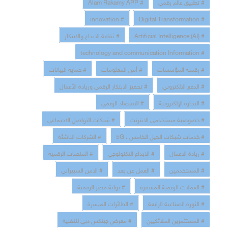
# تطبيق عالم رقمي
# Alam Rakamy APP
# innovation
# Digital Transformation
# Artificial Intelligence (AI)
# ثقافة الابداع والابتكار
# technology and communication Information
# رقمنة المؤسسات
# أمن المعلومات
# حماية البيانات
# الدفع الالكتروني
# تحفيز الابتكار الرقمي وريادة الأعمال
# التجارة الإلكترونية
# الاقتصاد الرقمي
# خصوصية مستخدمى الانترنت
# شبكات التواصل الاجتماعي
# خدمات شبكات الجيل الخامس ، 5G
# الشركات الناشئة
# ريادة الاعمال
# الابداع التكنولوجي
# المنصات الرقمية
# المستخدمين
# العمل عن بعد
# الامن السبيراني
# العملات الرقمية المشفرة
# بوابة مصر الرقمية
# الثورة الصناعية الرابعة
# الطائرات الميسرة
# المستثمرين الملائكيين
# معرض جيتكس دبي للتقنية