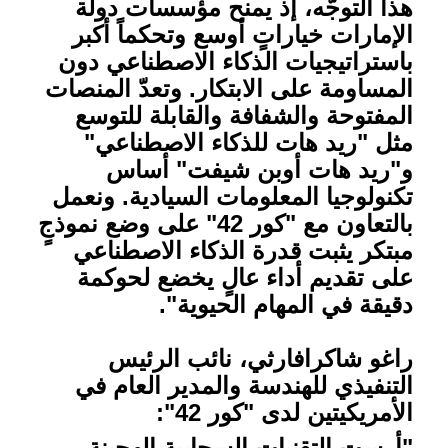
هذا التوجُّه، إذ يمنح مؤسسات دولة
الإمارات خياراتٍ أوسع وتحكماً أكبر
باستراتيجيات الذكاء الاصطناعي دون
المساومة على الابتكار. وتعدّ المنصات
المفتوحة والشفافة والقابلة للتوسع
مثل "ريد هات للذكاء الاصطناعي"
و"ريد هات أوبن شيفت" أساس
تكنولوجيا المعلومات السيادية. ونعمل
بالتعاون مع "كور 42" على وضع نموذجٍ
مبتكر يثبت قدرة الذكاء الاصطناعي
على تقديم أداء عالٍ يخضع لحوكمة
دقيقة في المهام الحيوية".
راغو شاكرافارثي، نائب الرئيس
التنفيذي للهندسة والمدير العام في
الأمريكيتين لدى "كور 42":
"أرست التقنيات السحابية الهجينة