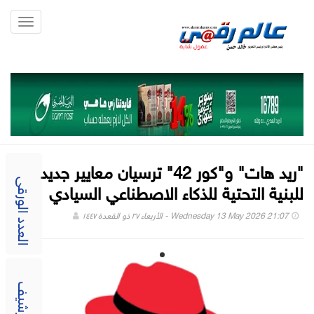
Toggle
gation
"ريد هات" و"كور 42" ترسيان معايير جديدة
للبنية التحتية للذكاء الاصطناعي السيادي
العدد الورقى
Wednesday 13 May 2026 21:07 - الأربعاء ٢٧ ذو القعدة ١٤٤٧
الارشيف