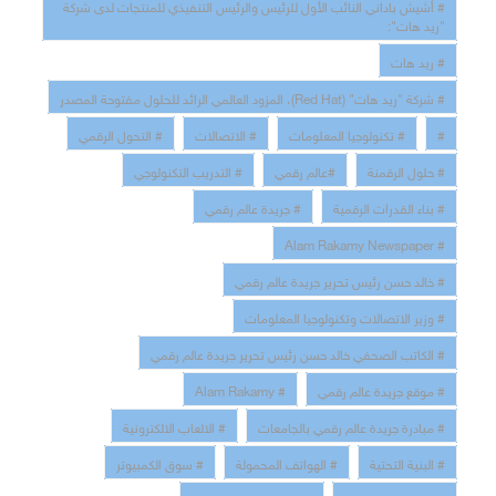
# أشيش باداني النائب الأول للرئيس والرئيس التنفيذي للمنتجات لدى شركة
"ريد هات":
# ريد هات
# شركة "ريد هات" (Red Hat)، المزود العالمي الرائد للحلول مفتوحة المصدر
#
# تكنولوجيا المعلومات
# الاتصالات
# التحول الرقمي
# حلول الرقمنة
#عالم رقمي
# التدريب التكنولوجي
# بناء القدرات الرقمية
# جريدة عالم رقمي
# Alam Rakamy Newspaper
# خالد حسن رئيس تحرير جريدة عالم رقمي
# وزير الاتصالات وتكنولوجيا المعلومات
# الكاتب الصحفي خالد حسن رئيس تحرير جريدة عالم رقمي
# موقع جريدة عالم رقمي
# Alam Rakamy
# مبادرة جريدة عالم رقمي بالجامعات
# الالعاب الالكترونية
# البنية التحتية
# الهواتف المحمولة
# سوق الكمبيوتر