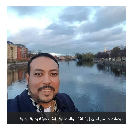
نبضات حارس أمان ل " AI" ..والمطالبة بإنشاء هيئة رقابة دولية