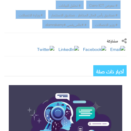
# معرض Cairo ICT
# تحليل البيانات
# صناديق رأس المال المخاطر ، صناديق الاستثمار
# وزارة الاتصالات
# وزير الاتصالات
# #عالم_رقمي #alamrakamy
مشاركة
أخبار ذات صلة